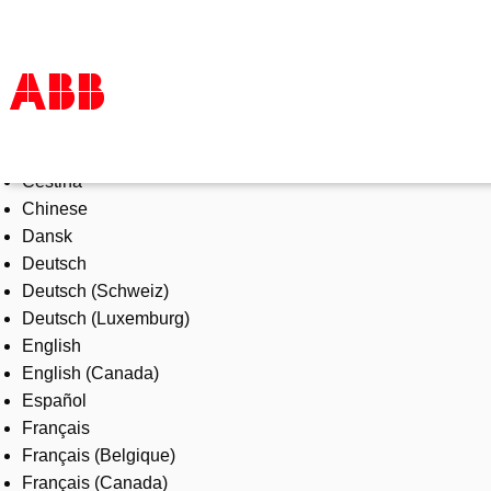
Select Language
Products & Solutions
Čeština
Industries
Chinese
Services
Dansk
About us
Deutsch
Where to buy
Deutsch (Schweiz)
Contact us
Deutsch (Luxemburg)
Careers
English
English (Canada)
Español
Français
Français (Belgique)
Français (Canada)