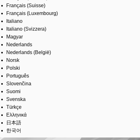
Français (Suisse)
Français (Luxembourg)
Italiano
Italiano (Svizzera)
Magyar
Nederlands
Nederlands (België)
Norsk
Polski
Português
Slovenčina
Suomi
Svenska
Türkçe
Ελληνικά
日本語
한국어