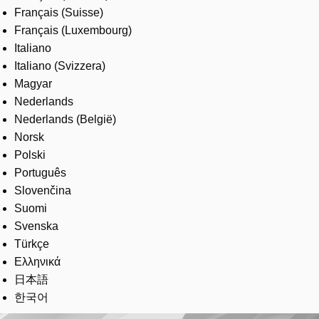
Français (Suisse)
Français (Luxembourg)
Italiano
Italiano (Svizzera)
Magyar
Nederlands
Nederlands (België)
Norsk
Polski
Português
Slovenčina
Suomi
Svenska
Türkçe
Ελληνικά
日本語
한국어