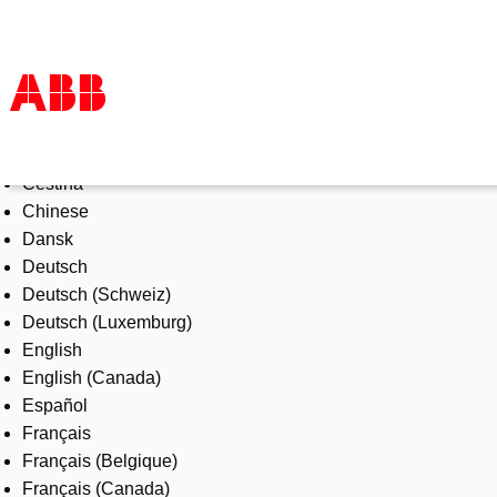
Select Language
Products & Solutions
Čeština
Industries
Chinese
Services
Dansk
About us
Deutsch
Where to buy
Deutsch (Schweiz)
Contact us
Deutsch (Luxemburg)
Careers
English
English (Canada)
Español
Français
Français (Belgique)
Français (Canada)