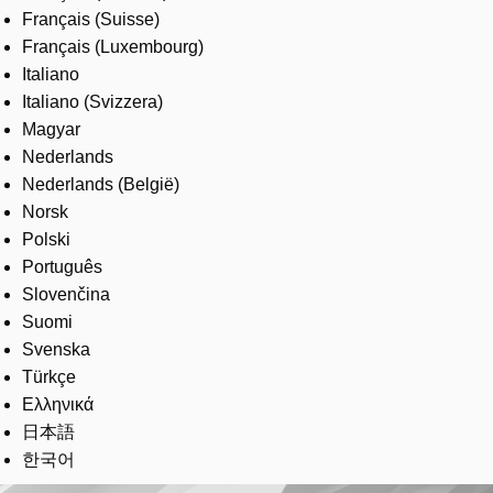
Français (Suisse)
Français (Luxembourg)
Italiano
Italiano (Svizzera)
Magyar
Nederlands
Nederlands (België)
Norsk
Polski
Português
Slovenčina
Suomi
Svenska
Türkçe
Ελληνικά
日本語
한국어