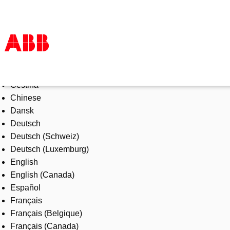
Select Language
Products & Solutions
Čeština
Industries
Chinese
Services
Dansk
About us
Deutsch
Where to buy
Deutsch (Schweiz)
Contact us
Deutsch (Luxemburg)
Careers
English
English (Canada)
Español
Français
Français (Belgique)
Français (Canada)