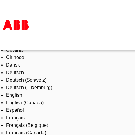
Select Language
Products & Solutions
Čeština
Industries
Chinese
Services
Dansk
About us
Deutsch
Where to buy
Deutsch (Schweiz)
Contact us
Deutsch (Luxemburg)
Careers
English
English (Canada)
Español
Français
Français (Belgique)
Français (Canada)