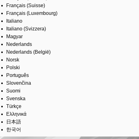
Français (Suisse)
Français (Luxembourg)
Italiano
Italiano (Svizzera)
Magyar
Nederlands
Nederlands (België)
Norsk
Polski
Português
Slovenčina
Suomi
Svenska
Türkçe
Ελληνικά
日本語
한국어