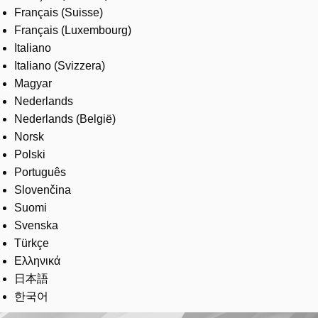
Français (Suisse)
Français (Luxembourg)
Italiano
Italiano (Svizzera)
Magyar
Nederlands
Nederlands (België)
Norsk
Polski
Português
Slovenčina
Suomi
Svenska
Türkçe
Ελληνικά
日本語
한국어