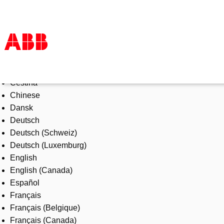
Select Language
Products & Solutions
Čeština
Industries
Chinese
Services
Dansk
About us
Deutsch
Where to buy
Deutsch (Schweiz)
Contact us
Deutsch (Luxemburg)
Careers
English
English (Canada)
Español
Français
Français (Belgique)
Français (Canada)