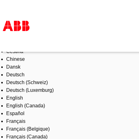
Select Language
Products & Solutions
Čeština
Industries
Chinese
Services
Dansk
About us
Deutsch
Where to buy
Deutsch (Schweiz)
Contact us
Deutsch (Luxemburg)
Careers
English
English (Canada)
Español
Français
Français (Belgique)
Français (Canada)