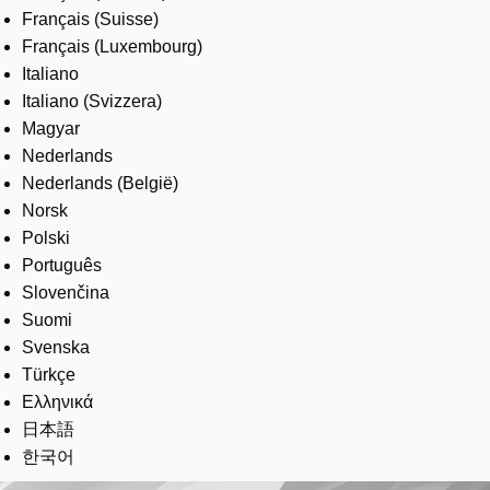
Français (Suisse)
Français (Luxembourg)
Italiano
Italiano (Svizzera)
Magyar
Nederlands
Nederlands (België)
Norsk
Polski
Português
Slovenčina
Suomi
Svenska
Türkçe
Ελληνικά
日本語
한국어