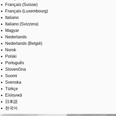
Français (Suisse)
Français (Luxembourg)
Italiano
Italiano (Svizzera)
Magyar
Nederlands
Nederlands (België)
Norsk
Polski
Português
Slovenčina
Suomi
Svenska
Türkçe
Ελληνικά
日本語
한국어