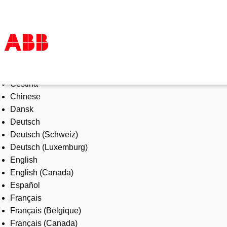
Select Language
Products & Solutions
Čeština
Industries
Chinese
Services
Dansk
About us
Deutsch
Where to buy
Deutsch (Schweiz)
Contact us
Deutsch (Luxemburg)
Careers
English
English (Canada)
Español
Français
Français (Belgique)
Français (Canada)