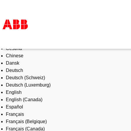
Select Language
Products & Solutions
Čeština
Industries
Chinese
Services
Dansk
About us
Deutsch
Where to buy
Deutsch (Schweiz)
Contact us
Deutsch (Luxemburg)
Careers
English
English (Canada)
Español
Français
Français (Belgique)
Français (Canada)