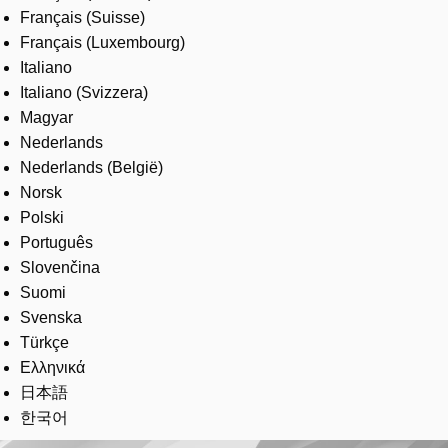
Français (Suisse)
Français (Luxembourg)
Italiano
Italiano (Svizzera)
Magyar
Nederlands
Nederlands (België)
Norsk
Polski
Português
Slovenčina
Suomi
Svenska
Türkçe
Ελληνικά
日本語
한국어