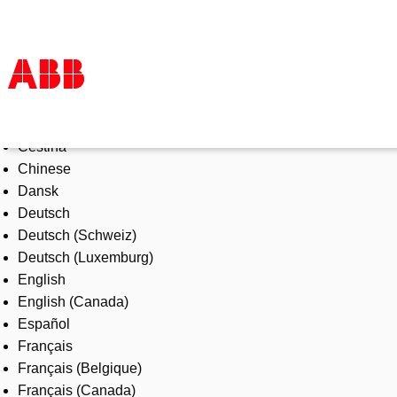
Select Language
Products & Solutions
Čeština
Industries
Chinese
Services
Dansk
About us
Deutsch
Where to buy
Deutsch (Schweiz)
Contact us
Deutsch (Luxemburg)
Careers
English
English (Canada)
Español
Français
Français (Belgique)
Français (Canada)