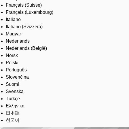
Français (Suisse)
Français (Luxembourg)
Italiano
Italiano (Svizzera)
Magyar
Nederlands
Nederlands (België)
Norsk
Polski
Português
Slovenčina
Suomi
Svenska
Türkçe
Ελληνικά
日本語
한국어