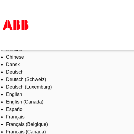
Select Language
Products & Solutions
Čeština
Industries
Chinese
Services
Dansk
About us
Deutsch
Where to buy
Deutsch (Schweiz)
Contact us
Deutsch (Luxemburg)
Careers
English
English (Canada)
Español
Français
Français (Belgique)
Français (Canada)