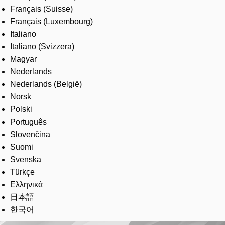
Français (Suisse)
Français (Luxembourg)
Italiano
Italiano (Svizzera)
Magyar
Nederlands
Nederlands (België)
Norsk
Polski
Português
Slovenčina
Suomi
Svenska
Türkçe
Ελληνικά
日本語
한국어