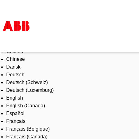
Select Language
Products & Solutions
Čeština
Industries
Chinese
Services
Dansk
About us
Deutsch
Where to buy
Deutsch (Schweiz)
Contact us
Deutsch (Luxemburg)
Careers
English
English (Canada)
Español
Français
Français (Belgique)
Français (Canada)