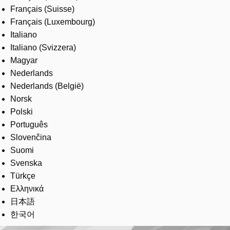
Français (Suisse)
Français (Luxembourg)
Italiano
Italiano (Svizzera)
Magyar
Nederlands
Nederlands (België)
Norsk
Polski
Português
Slovenčina
Suomi
Svenska
Türkçe
Ελληνικά
日本語
한국어