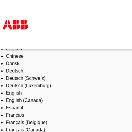
Select Language
Products & Solutions
Čeština
Industries
Chinese
Services
Dansk
About us
Deutsch
Where to buy
Deutsch (Schweiz)
Contact us
Deutsch (Luxemburg)
Careers
English
English (Canada)
Español
Français
Français (Belgique)
Français (Canada)