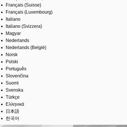
Français (Suisse)
Français (Luxembourg)
Italiano
Italiano (Svizzera)
Magyar
Nederlands
Nederlands (België)
Norsk
Polski
Português
Slovenčina
Suomi
Svenska
Türkçe
Ελληνικά
日本語
한국어