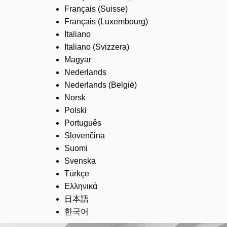
Français (Suisse)
Français (Luxembourg)
Italiano
Italiano (Svizzera)
Magyar
Nederlands
Nederlands (België)
Norsk
Polski
Português
Slovenčina
Suomi
Svenska
Türkçe
Ελληνικά
日本語
한국어