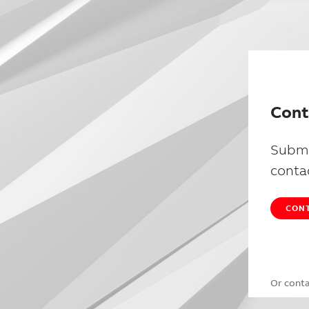
Cont
Submi
conta
CONT
Or cont