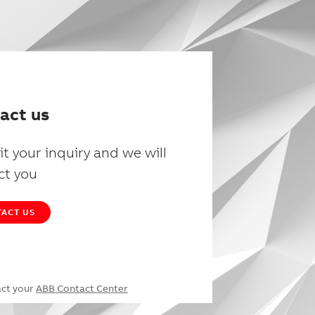
act us
t your inquiry and we will
ct you
ACT US
act your
ABB Contact Center