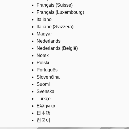
Français (Suisse)
Français (Luxembourg)
Italiano
Italiano (Svizzera)
Magyar
Nederlands
Nederlands (België)
Norsk
Polski
Português
Slovenčina
Suomi
Svenska
Türkçe
Ελληνικά
日本語
한국어