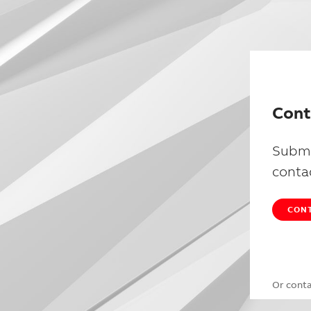
Cont
Submi
conta
CONT
Or cont