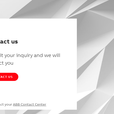
act us
t your inquiry and we will
ct you
ACT US
act your
ABB Contact Center