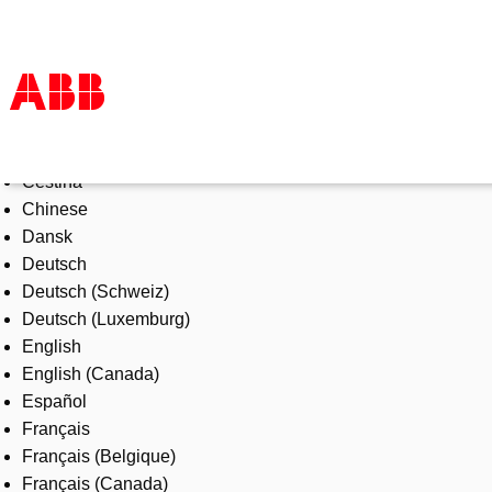
Select Language
Products & Solutions
Čeština
Industries
Chinese
Services
Dansk
About us
Deutsch
Where to buy
Deutsch (Schweiz)
Contact us
Deutsch (Luxemburg)
Careers
English
English (Canada)
Español
Français
Français (Belgique)
Français (Canada)