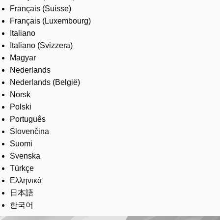
Français (Suisse)
Français (Luxembourg)
Italiano
Italiano (Svizzera)
Magyar
Nederlands
Nederlands (België)
Norsk
Polski
Português
Slovenčina
Suomi
Svenska
Türkçe
Ελληνικά
日本語
한국어