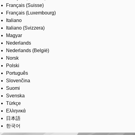
Français (Suisse)
Français (Luxembourg)
Italiano
Italiano (Svizzera)
Magyar
Nederlands
Nederlands (België)
Norsk
Polski
Português
Slovenčina
Suomi
Svenska
Türkçe
Ελληνικά
日本語
한국어