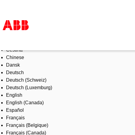
Select Language
Products & Solutions
Čeština
Industries
Chinese
Services
Dansk
About us
Deutsch
Where to buy
Deutsch (Schweiz)
Contact us
Deutsch (Luxemburg)
Careers
English
English (Canada)
Español
Français
Français (Belgique)
Français (Canada)