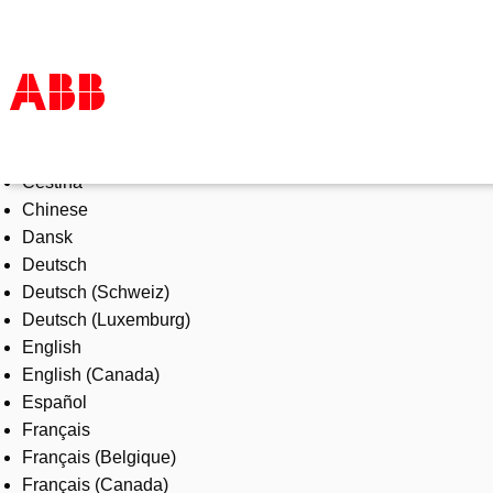
Select Language
Products & Solutions
Čeština
Industries
Chinese
Services
Dansk
About us
Deutsch
Where to buy
Deutsch (Schweiz)
Contact us
Deutsch (Luxemburg)
Careers
English
English (Canada)
Español
Français
Français (Belgique)
Français (Canada)