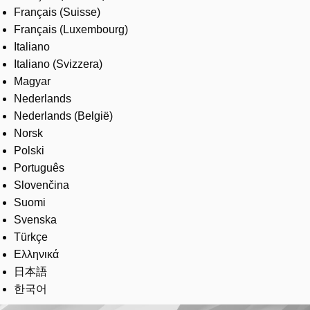
Français (Suisse)
Français (Luxembourg)
Italiano
Italiano (Svizzera)
Magyar
Nederlands
Nederlands (België)
Norsk
Polski
Português
Slovenčina
Suomi
Svenska
Türkçe
Ελληνικά
日本語
한국어