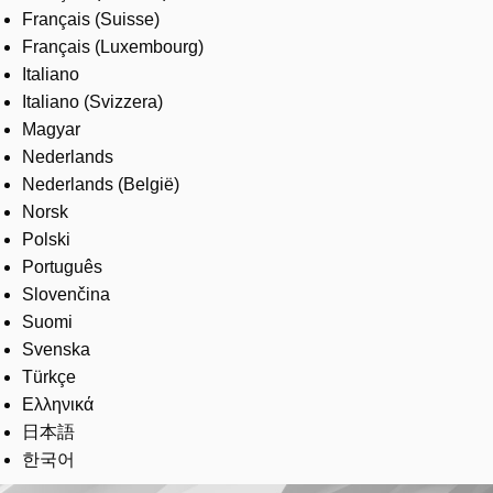
Français (Suisse)
Français (Luxembourg)
Italiano
Italiano (Svizzera)
Magyar
Nederlands
Nederlands (België)
Norsk
Polski
Português
Slovenčina
Suomi
Svenska
Türkçe
Ελληνικά
日本語
한국어