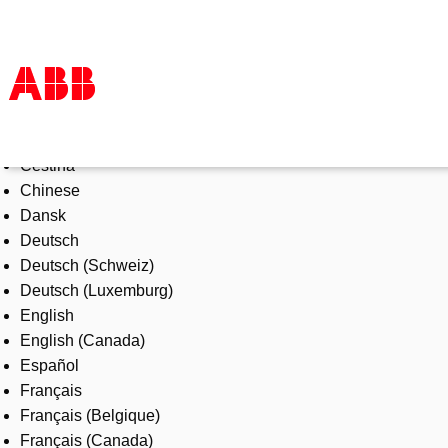
Select Language
Products & Solutions
Čeština
Industries
Chinese
Services
Dansk
About us
Deutsch
Where to buy
Deutsch (Schweiz)
Contact us
Deutsch (Luxemburg)
Careers
English
English (Canada)
Español
Français
Français (Belgique)
Français (Canada)