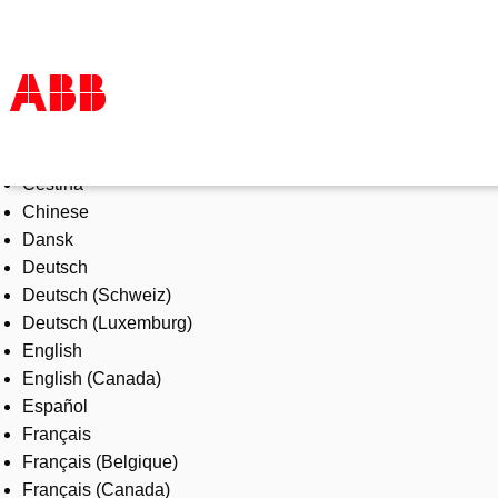
Select Language
Products & Solutions
Čeština
Industries
Chinese
Services
Dansk
About us
Deutsch
Where to buy
Deutsch (Schweiz)
Contact us
Deutsch (Luxemburg)
Careers
English
English (Canada)
Español
Français
Français (Belgique)
Français (Canada)