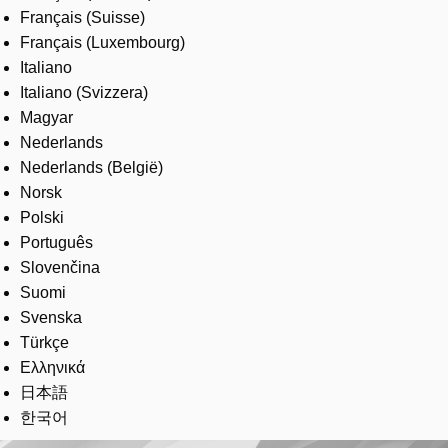
Français (Suisse)
Français (Luxembourg)
Italiano
Italiano (Svizzera)
Magyar
Nederlands
Nederlands (België)
Norsk
Polski
Português
Slovenčina
Suomi
Svenska
Türkçe
Ελληνικά
日本語
한국어