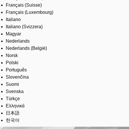
Français (Suisse)
Français (Luxembourg)
Italiano
Italiano (Svizzera)
Magyar
Nederlands
Nederlands (België)
Norsk
Polski
Português
Slovenčina
Suomi
Svenska
Türkçe
Ελληνικά
日本語
한국어