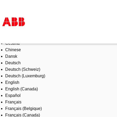
Select Language
Products & Solutions
Čeština
Industries
Chinese
Services
Dansk
About us
Deutsch
Where to buy
Deutsch (Schweiz)
Contact us
Deutsch (Luxemburg)
Careers
English
English (Canada)
Español
Français
Français (Belgique)
Français (Canada)