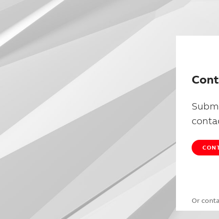
Cont
Submi
conta
CONT
Or cont