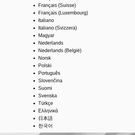
Français (Suisse)
Français (Luxembourg)
Italiano
Italiano (Svizzera)
Magyar
Nederlands
Nederlands (België)
Norsk
Polski
Português
Slovenčina
Suomi
Svenska
Türkçe
Ελληνικά
日本語
한국어