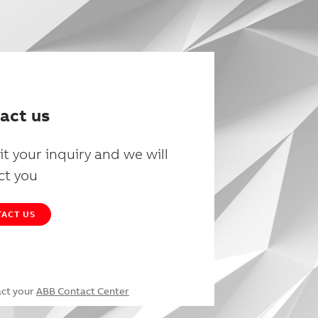
act us
t your inquiry and we will
ct you
ACT US
act your
ABB Contact Center