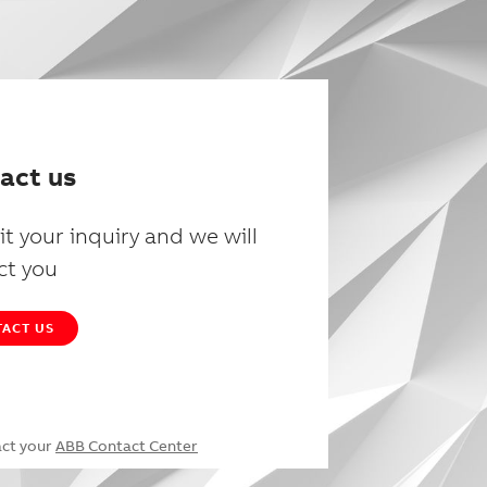
act us
t your inquiry and we will
ct you
ACT US
act your
ABB Contact Center