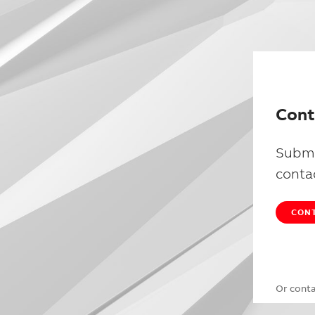
Cont
Submi
conta
CONT
Or cont