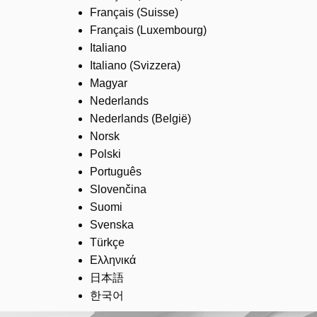
Français (Suisse)
Français (Luxembourg)
Italiano
Italiano (Svizzera)
Magyar
Nederlands
Nederlands (België)
Norsk
Polski
Português
Slovenčina
Suomi
Svenska
Türkçe
Ελληνικά
日本語
한국어