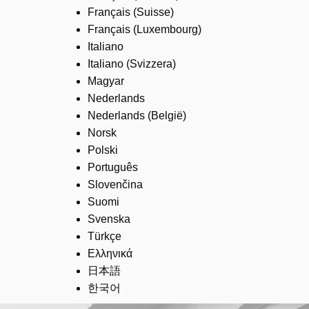
Français (Suisse)
Français (Luxembourg)
Italiano
Italiano (Svizzera)
Magyar
Nederlands
Nederlands (België)
Norsk
Polski
Português
Slovenčina
Suomi
Svenska
Türkçe
Ελληνικά
日本語
한국어