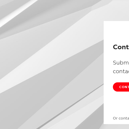
Cont
Submi
conta
CONT
Or cont