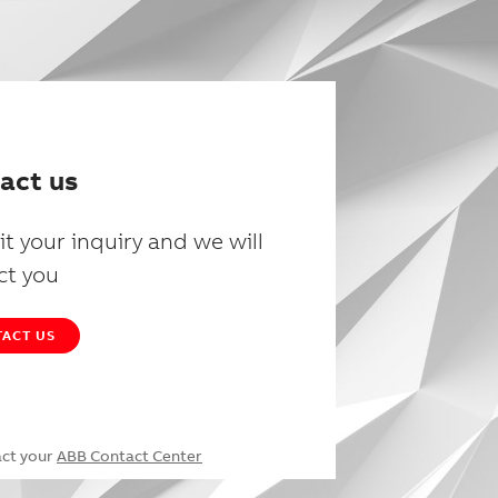
act us
t your inquiry and we will
ct you
ACT US
act your
ABB Contact Center