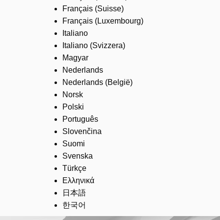
Français (Suisse)
Français (Luxembourg)
Italiano
Italiano (Svizzera)
Magyar
Nederlands
Nederlands (België)
Norsk
Polski
Português
Slovenčina
Suomi
Svenska
Türkçe
Ελληνικά
日本語
한국어