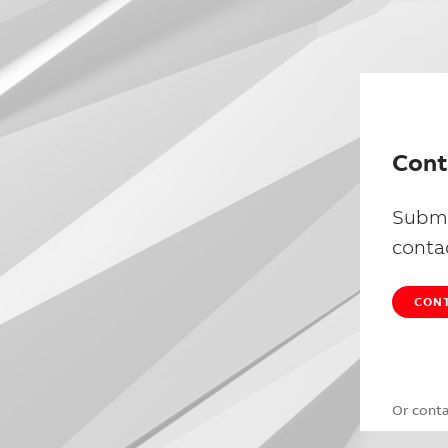
Cont
Submi
conta
CONT
Or cont