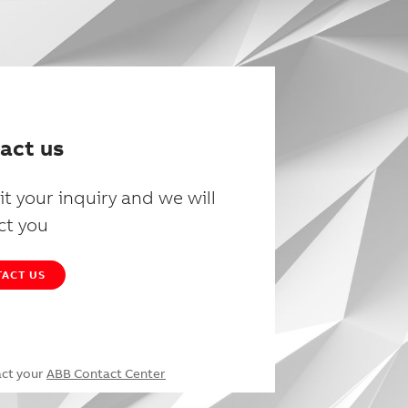
act us
t your inquiry and we will
ct you
ACT US
act your
ABB Contact Center