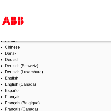
Select Language
Products & Solutions
Čeština
Industries
Chinese
Services
Dansk
About us
Deutsch
Where to buy
Deutsch (Schweiz)
Contact us
Deutsch (Luxemburg)
Careers
English
English (Canada)
Español
Français
Français (Belgique)
Français (Canada)