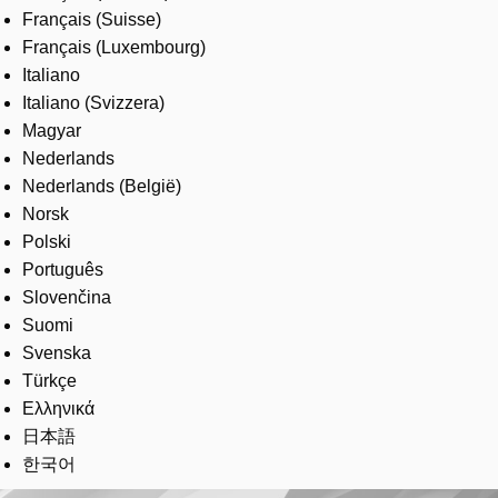
Français (Suisse)
Français (Luxembourg)
Italiano
Italiano (Svizzera)
Magyar
Nederlands
Nederlands (België)
Norsk
Polski
Português
Slovenčina
Suomi
Svenska
Türkçe
Ελληνικά
日本語
한국어