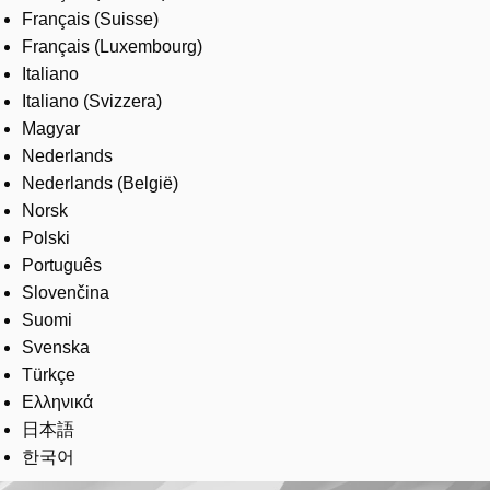
Français (Suisse)
Français (Luxembourg)
Italiano
Italiano (Svizzera)
Magyar
Nederlands
Nederlands (België)
Norsk
Polski
Português
Slovenčina
Suomi
Svenska
Türkçe
Ελληνικά
日本語
한국어