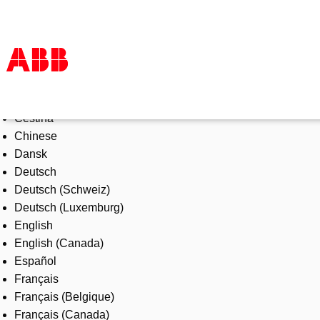
Select Language
Products & Solutions
Čeština
Industries
Chinese
Services
Dansk
About us
Deutsch
Where to buy
Deutsch (Schweiz)
Contact us
Deutsch (Luxemburg)
Careers
English
English (Canada)
Español
Français
Français (Belgique)
Français (Canada)