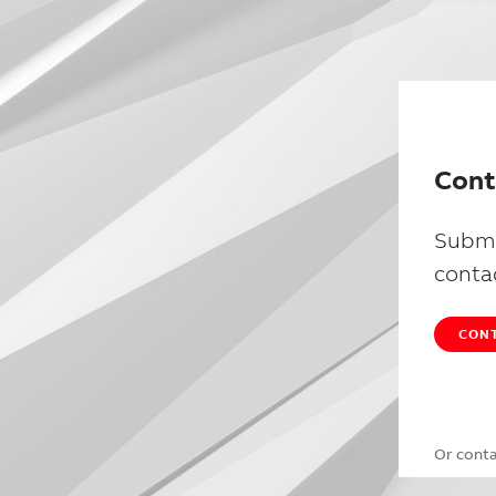
Cont
Submi
conta
CONT
Or cont