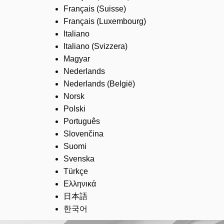
Français (Suisse)
Français (Luxembourg)
Italiano
Italiano (Svizzera)
Magyar
Nederlands
Nederlands (België)
Norsk
Polski
Português
Slovenčina
Suomi
Svenska
Türkçe
Ελληνικά
日本語
한국어