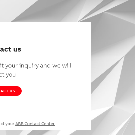
act us
t your inquiry and we will
ct you
ACT US
act your
ABB Contact Center