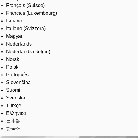
Français (Suisse)
Français (Luxembourg)
Italiano
Italiano (Svizzera)
Magyar
Nederlands
Nederlands (België)
Norsk
Polski
Português
Slovenčina
Suomi
Svenska
Türkçe
Ελληνικά
日本語
한국어