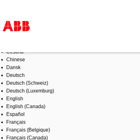
Select Language
Products & Solutions
Čeština
Industries
Chinese
Services
Dansk
About us
Deutsch
Where to buy
Deutsch (Schweiz)
Contact us
Deutsch (Luxemburg)
Careers
English
English (Canada)
Español
Français
Français (Belgique)
Français (Canada)