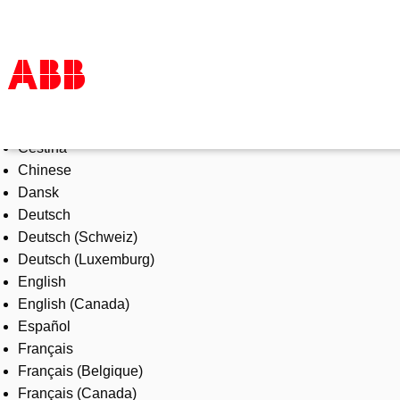
Select Language
Products & Solutions
Čeština
Industries
Chinese
Services
Dansk
About us
Deutsch
Where to buy
Deutsch (Schweiz)
Contact us
Deutsch (Luxemburg)
Careers
English
English (Canada)
Español
Français
Français (Belgique)
Français (Canada)