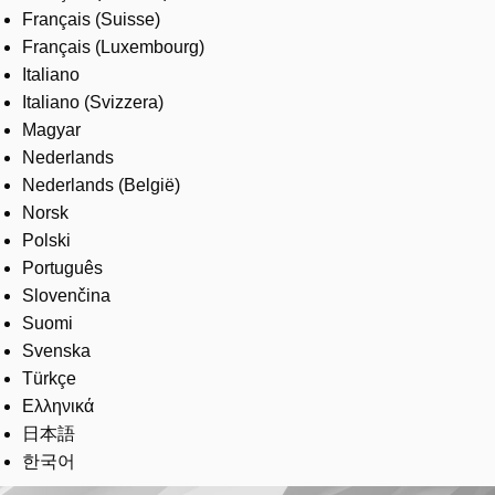
Français (Suisse)
Français (Luxembourg)
Italiano
Italiano (Svizzera)
Magyar
Nederlands
Nederlands (België)
Norsk
Polski
Português
Slovenčina
Suomi
Svenska
Türkçe
Ελληνικά
日本語
한국어