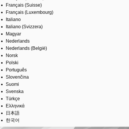
Français (Suisse)
Français (Luxembourg)
Italiano
Italiano (Svizzera)
Magyar
Nederlands
Nederlands (België)
Norsk
Polski
Português
Slovenčina
Suomi
Svenska
Türkçe
Ελληνικά
日本語
한국어