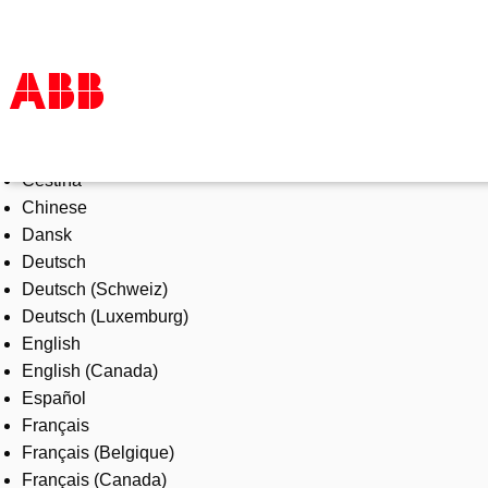
Select Language
Products & Solutions
Čeština
Industries
Chinese
Services
Dansk
About us
Deutsch
Where to buy
Deutsch (Schweiz)
Contact us
Deutsch (Luxemburg)
Careers
English
English (Canada)
Español
Français
Français (Belgique)
Français (Canada)