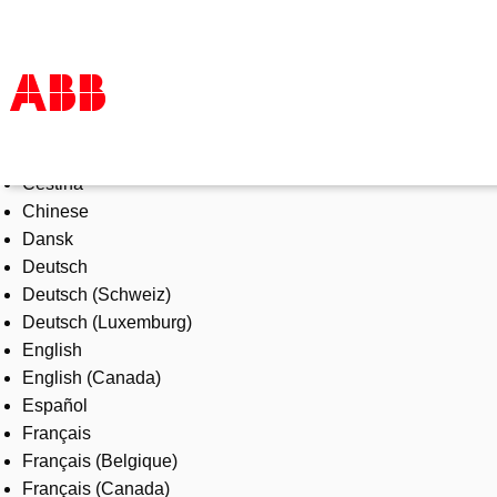
Select Language
Products & Solutions
Čeština
Industries
Chinese
Services
Dansk
About us
Deutsch
Where to buy
Deutsch (Schweiz)
Contact us
Deutsch (Luxemburg)
Careers
English
English (Canada)
Español
Français
Français (Belgique)
Français (Canada)