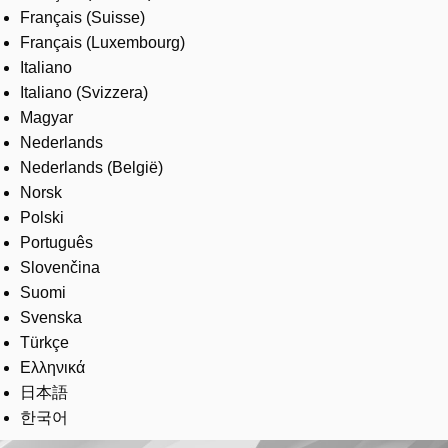
Français (Suisse)
Français (Luxembourg)
Italiano
Italiano (Svizzera)
Magyar
Nederlands
Nederlands (België)
Norsk
Polski
Português
Slovenčina
Suomi
Svenska
Türkçe
Ελληνικά
日本語
한국어