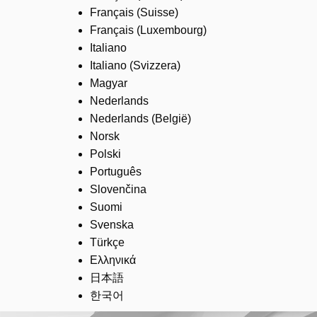
Français (Suisse)
Français (Luxembourg)
Italiano
Italiano (Svizzera)
Magyar
Nederlands
Nederlands (België)
Norsk
Polski
Português
Slovenčina
Suomi
Svenska
Türkçe
Ελληνικά
日本語
한국어