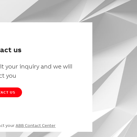
act us
t your inquiry and we will
ct you
ACT US
act your
ABB Contact Center