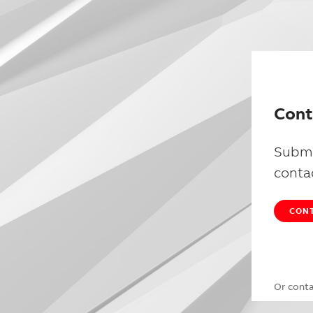
Cont
Submi
conta
CONT
Or cont