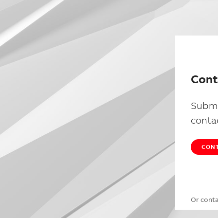
Cont
Submi
conta
CONT
Or cont