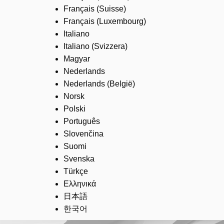
Français (Suisse)
Français (Luxembourg)
Italiano
Italiano (Svizzera)
Magyar
Nederlands
Nederlands (België)
Norsk
Polski
Português
Slovenčina
Suomi
Svenska
Türkçe
Ελληνικά
日本語
한국어