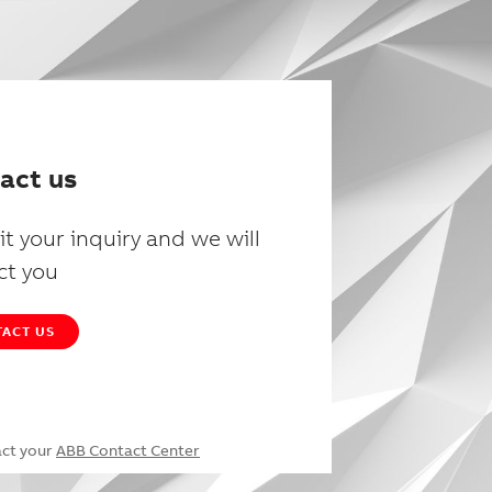
act us
t your inquiry and we will
ct you
ACT US
act your
ABB Contact Center