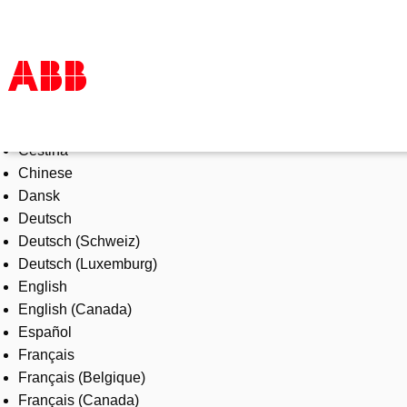
Select Language
Products & Solutions
Čeština
Industries
Chinese
Services
Dansk
About us
Deutsch
Where to buy
Deutsch (Schweiz)
Contact us
Deutsch (Luxemburg)
Careers
English
English (Canada)
Español
Français
Français (Belgique)
Français (Canada)