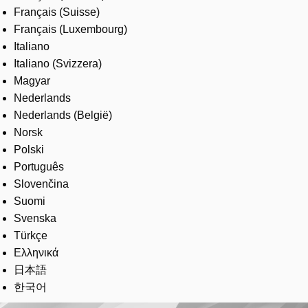
Français (Suisse)
Français (Luxembourg)
Italiano
Italiano (Svizzera)
Magyar
Nederlands
Nederlands (België)
Norsk
Polski
Português
Slovenčina
Suomi
Svenska
Türkçe
Ελληνικά
日本語
한국어