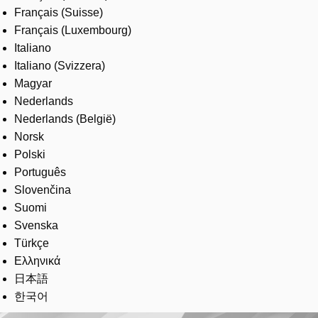
Français (Suisse)
Français (Luxembourg)
Italiano
Italiano (Svizzera)
Magyar
Nederlands
Nederlands (België)
Norsk
Polski
Português
Slovenčina
Suomi
Svenska
Türkçe
Ελληνικά
日本語
한국어