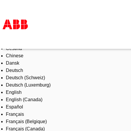
Select Language
Products & Solutions
Čeština
Industries
Chinese
Services
Dansk
About us
Deutsch
Where to buy
Deutsch (Schweiz)
Contact us
Deutsch (Luxemburg)
Careers
English
English (Canada)
Español
Français
Français (Belgique)
Français (Canada)