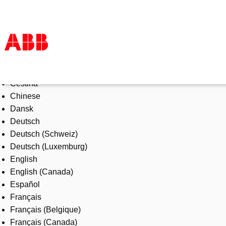
Select Language
Products & Solutions
Čeština
Industries
Chinese
Services
Dansk
About us
Deutsch
Where to buy
Deutsch (Schweiz)
Contact us
Deutsch (Luxemburg)
Careers
English
English (Canada)
Español
Français
Français (Belgique)
Français (Canada)