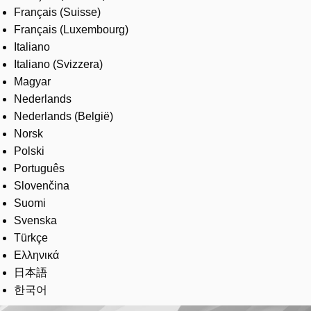
Français (Suisse)
Français (Luxembourg)
Italiano
Italiano (Svizzera)
Magyar
Nederlands
Nederlands (België)
Norsk
Polski
Português
Slovenčina
Suomi
Svenska
Türkçe
Ελληνικά
日本語
한국어