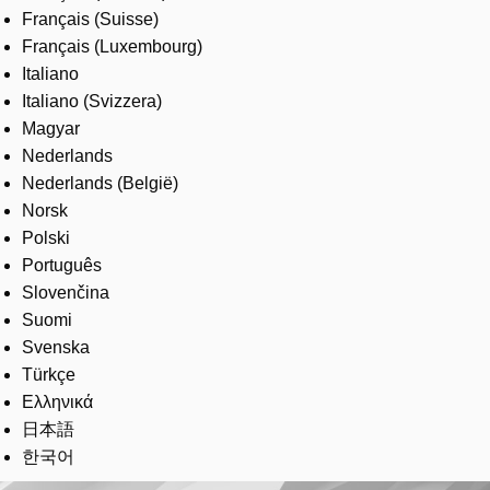
Français (Suisse)
Français (Luxembourg)
Italiano
Italiano (Svizzera)
Magyar
Nederlands
Nederlands (België)
Norsk
Polski
Português
Slovenčina
Suomi
Svenska
Türkçe
Ελληνικά
日本語
한국어