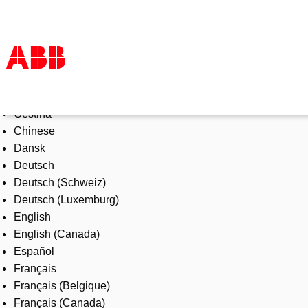
Select Language
Products & Solutions
Čeština
Industries
Chinese
Services
Dansk
About us
Deutsch
Where to buy
Deutsch (Schweiz)
Contact us
Deutsch (Luxemburg)
Careers
English
English (Canada)
Español
Français
Français (Belgique)
Français (Canada)