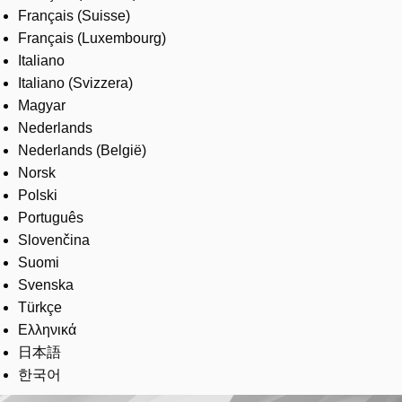
Français (Suisse)
Français (Luxembourg)
Italiano
Italiano (Svizzera)
Magyar
Nederlands
Nederlands (België)
Norsk
Polski
Português
Slovenčina
Suomi
Svenska
Türkçe
Ελληνικά
日本語
한국어