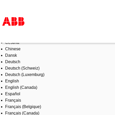
Select Language
Products & Solutions
Čeština
Industries
Chinese
Services
Dansk
About us
Deutsch
Where to buy
Deutsch (Schweiz)
Contact us
Deutsch (Luxemburg)
Careers
English
English (Canada)
Español
Français
Français (Belgique)
Français (Canada)