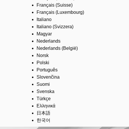
Français (Suisse)
Français (Luxembourg)
Italiano
Italiano (Svizzera)
Magyar
Nederlands
Nederlands (België)
Norsk
Polski
Português
Slovenčina
Suomi
Svenska
Türkçe
Ελληνικά
日本語
한국어