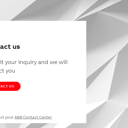
act us
t your inquiry and we will
ct you
ACT US
act your
ABB Contact Center