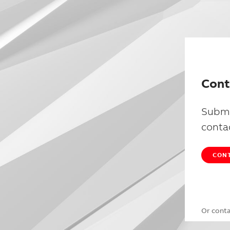
Cont
Submi
conta
CONT
Or cont