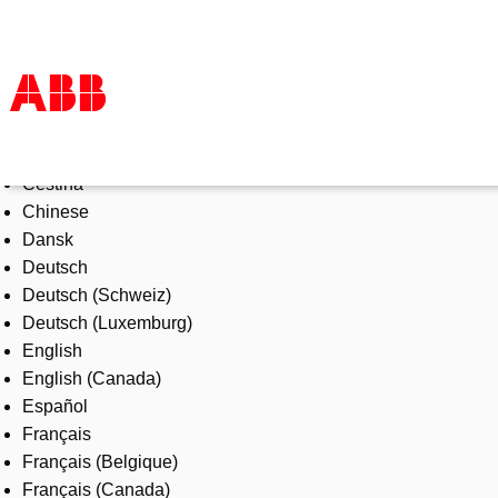
Select Language
Products & Solutions
Čeština
Industries
Chinese
Services
Dansk
About us
Deutsch
Where to buy
Deutsch (Schweiz)
Contact us
Deutsch (Luxemburg)
Careers
English
English (Canada)
Español
Français
Français (Belgique)
Français (Canada)