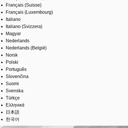
Français (Suisse)
Français (Luxembourg)
Italiano
Italiano (Svizzera)
Magyar
Nederlands
Nederlands (België)
Norsk
Polski
Português
Slovenčina
Suomi
Svenska
Türkçe
Ελληνικά
日本語
한국어