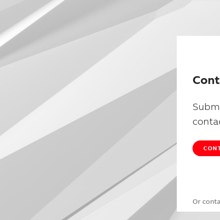
Cont
Submi
conta
CONT
Or cont