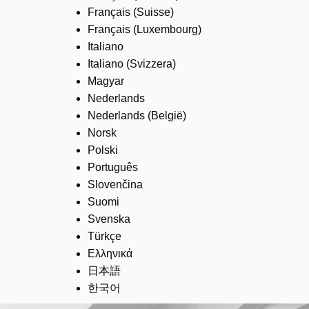
Français (Suisse)
Français (Luxembourg)
Italiano
Italiano (Svizzera)
Magyar
Nederlands
Nederlands (België)
Norsk
Polski
Português
Slovenčina
Suomi
Svenska
Türkçe
Ελληνικά
日本語
한국어