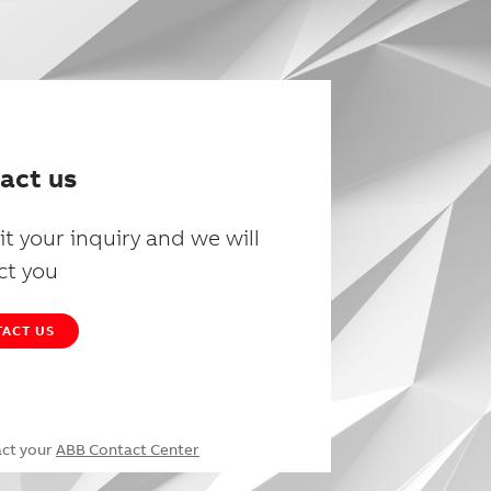
act us
t your inquiry and we will
ct you
ACT US
act your
ABB Contact Center