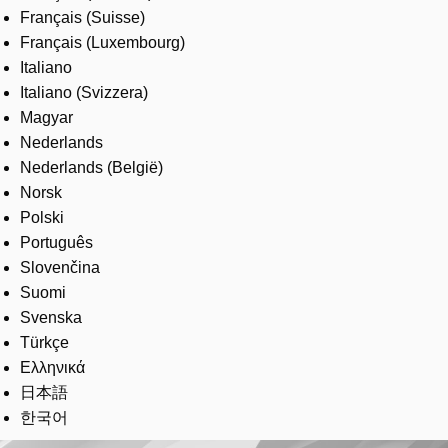
Français (Suisse)
Français (Luxembourg)
Italiano
Italiano (Svizzera)
Magyar
Nederlands
Nederlands (België)
Norsk
Polski
Português
Slovenčina
Suomi
Svenska
Türkçe
Ελληνικά
日本語
한국어