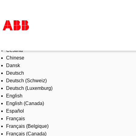
Select Language
Products & Solutions
Čeština
Industries
Chinese
Services
Dansk
About us
Deutsch
Where to buy
Deutsch (Schweiz)
Contact us
Deutsch (Luxemburg)
Careers
English
English (Canada)
Español
Français
Français (Belgique)
Français (Canada)