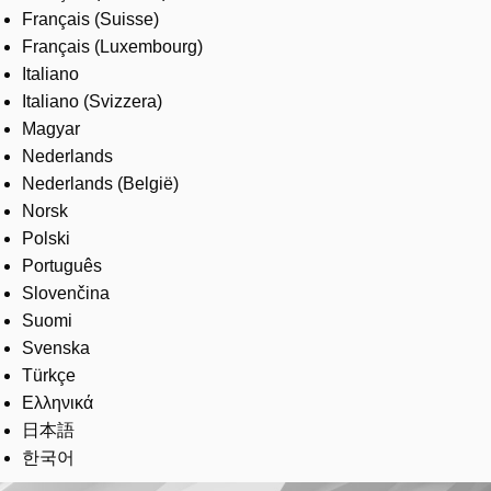
Français (Suisse)
Français (Luxembourg)
Italiano
Italiano (Svizzera)
Magyar
Nederlands
Nederlands (België)
Norsk
Polski
Português
Slovenčina
Suomi
Svenska
Türkçe
Ελληνικά
日本語
한국어