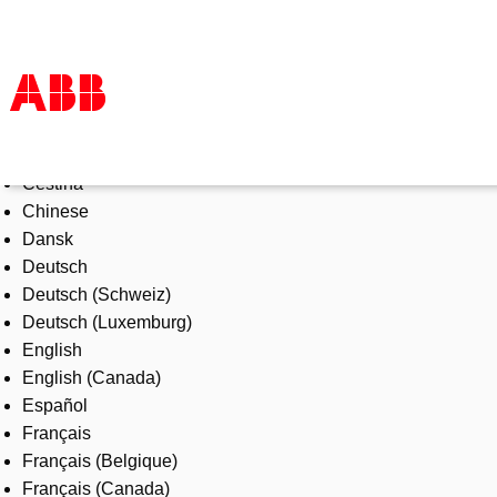
Select Language
Products & Solutions
Čeština
Industries
Chinese
Services
Dansk
About us
Deutsch
Where to buy
Deutsch (Schweiz)
Contact us
Deutsch (Luxemburg)
Careers
English
English (Canada)
Español
Français
Français (Belgique)
Français (Canada)