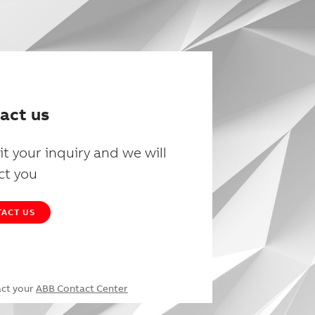
act us
t your inquiry and we will
ct you
ACT US
act your
ABB Contact Center