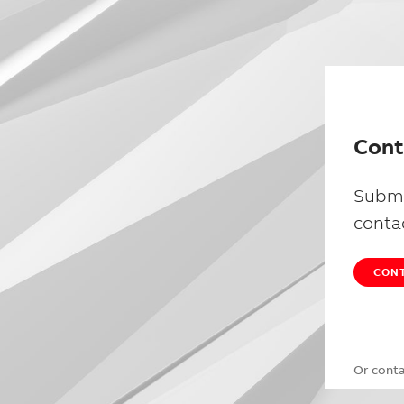
Cont
Submi
conta
CONT
Or cont