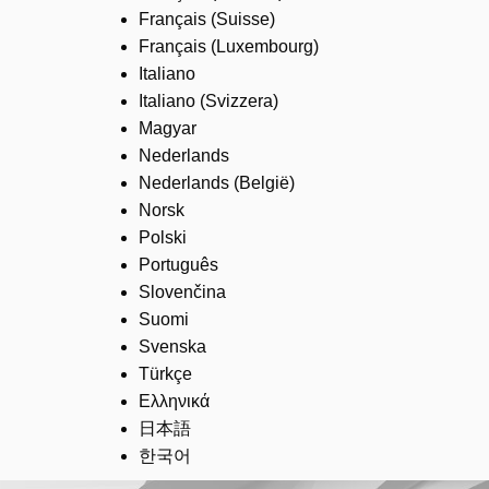
Français (Suisse)
Français (Luxembourg)
Italiano
Italiano (Svizzera)
Magyar
Nederlands
Nederlands (België)
Norsk
Polski
Português
Slovenčina
Suomi
Svenska
Türkçe
Ελληνικά
日本語
한국어