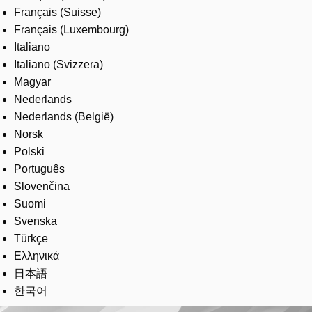
Français (Suisse)
Français (Luxembourg)
Italiano
Italiano (Svizzera)
Magyar
Nederlands
Nederlands (België)
Norsk
Polski
Português
Slovenčina
Suomi
Svenska
Türkçe
Ελληνικά
日本語
한국어