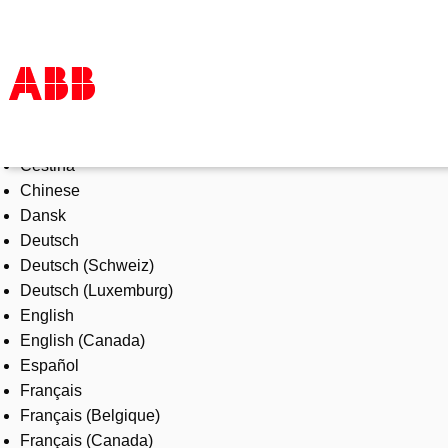
Select Language
Products & Solutions
Čeština
Industries
Chinese
Services
Dansk
About us
Deutsch
Where to buy
Deutsch (Schweiz)
Contact us
Deutsch (Luxemburg)
Careers
English
English (Canada)
Español
Français
Français (Belgique)
Français (Canada)