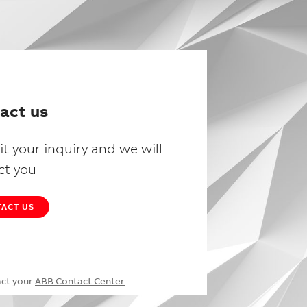
act us
t your inquiry and we will
ct you
ACT US
act your
ABB Contact Center