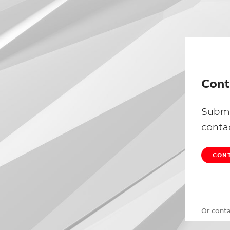
Cont
Submi
conta
CONT
Or cont