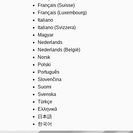
Français (Suisse)
Français (Luxembourg)
Italiano
Italiano (Svizzera)
Magyar
Nederlands
Nederlands (België)
Norsk
Polski
Português
Slovenčina
Suomi
Svenska
Türkçe
Ελληνικά
日本語
한국어