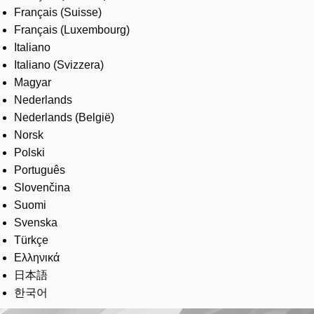
Français (Suisse)
Français (Luxembourg)
Italiano
Italiano (Svizzera)
Magyar
Nederlands
Nederlands (België)
Norsk
Polski
Português
Slovenčina
Suomi
Svenska
Türkçe
Ελληνικά
日本語
한국어