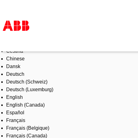
Select Language
Products & Solutions
Čeština
Industries
Chinese
Services
Dansk
About us
Deutsch
Where to buy
Deutsch (Schweiz)
Contact us
Deutsch (Luxemburg)
Careers
English
English (Canada)
Español
Français
Français (Belgique)
Français (Canada)