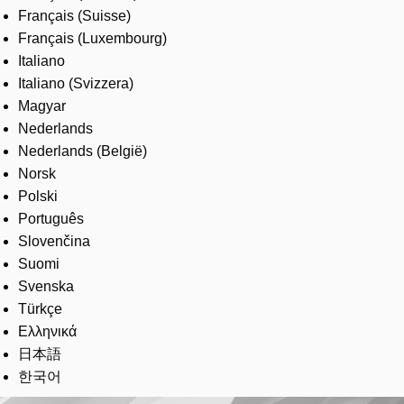
Français (Suisse)
Français (Luxembourg)
Italiano
Italiano (Svizzera)
Magyar
Nederlands
Nederlands (België)
Norsk
Polski
Português
Slovenčina
Suomi
Svenska
Türkçe
Ελληνικά
日本語
한국어