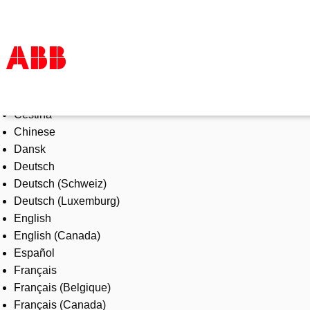
Select Language
Products & Solutions
Čeština
Industries
Chinese
Services
Dansk
About us
Deutsch
Where to buy
Deutsch (Schweiz)
Contact us
Deutsch (Luxemburg)
Careers
English
English (Canada)
Español
Français
Français (Belgique)
Français (Canada)