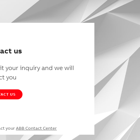
act us
t your inquiry and we will
ct you
ACT US
act your
ABB Contact Center