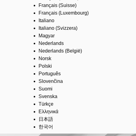
Français (Suisse)
Français (Luxembourg)
Italiano
Italiano (Svizzera)
Magyar
Nederlands
Nederlands (België)
Norsk
Polski
Português
Slovenčina
Suomi
Svenska
Türkçe
Ελληνικά
日本語
한국어