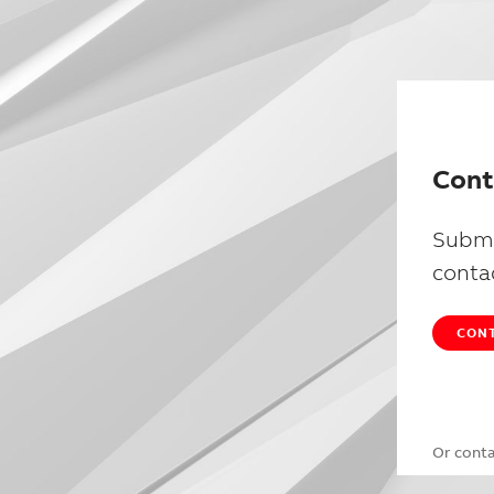
Cont
Submi
conta
CONT
Or cont