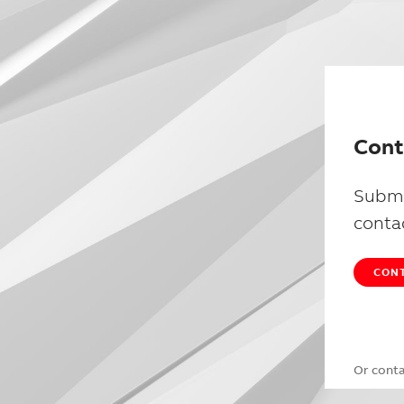
Cont
Submi
conta
CONT
Or cont