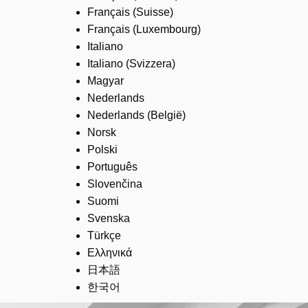
Français (Suisse)
Français (Luxembourg)
Italiano
Italiano (Svizzera)
Magyar
Nederlands
Nederlands (België)
Norsk
Polski
Português
Slovenčina
Suomi
Svenska
Türkçe
Ελληνικά
日本語
한국어