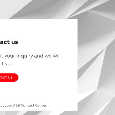
act us
t your inquiry and we will
ct you
ACT US
act your
ABB Contact Center